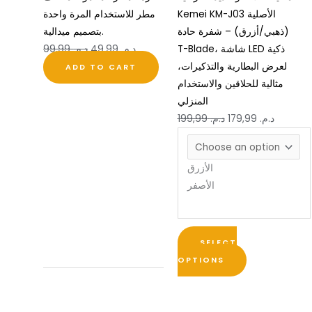
Kemei KM-J03 الأصلية
مطر للاستخدام المرة واحدة
be
(ذهبي/أزرق) – شفرة حادة
بتصميم ميدالية.
chosen
T-Blade، شاشة LED ذكية
د.م.
49,99
د.م.
99,99
on
لعرض البطارية والتذكيرات،
the
ADD TO CART
مثالية للحلاقين والاستخدام
product
المنزلي
page
د.م.
179,99
د.م.
199,99
الأزرق
الأصفر
SELECT
OPTIONS