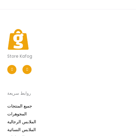
Store Kafog
I
F
n
a
s
c
t
e
a
b
g
o
r
o
a
k
m
-
روابط سريعة
f
جميع المنتجات
المجوهرات
الملابس الرجالية
الملابس النسائية