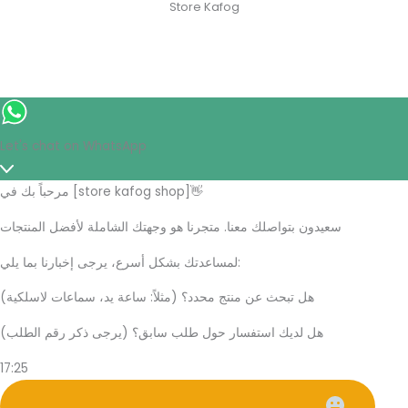
Store Kafog
Let's chat on WhatsApp
مرحباً بك في [store kafog shop]👋
سعيدون بتواصلك معنا. متجرنا هو وجهتك الشاملة لأفضل المنتجات
لمساعدتك بشكل أسرع، يرجى إخبارنا بما يلي:
هل تبحث عن منتج محدد؟ (مثلاً: ساعة يد، سماعات لاسلكية)
هل لديك استفسار حول طلب سابق؟ (يرجى ذكر رقم الطلب)
17:25
What