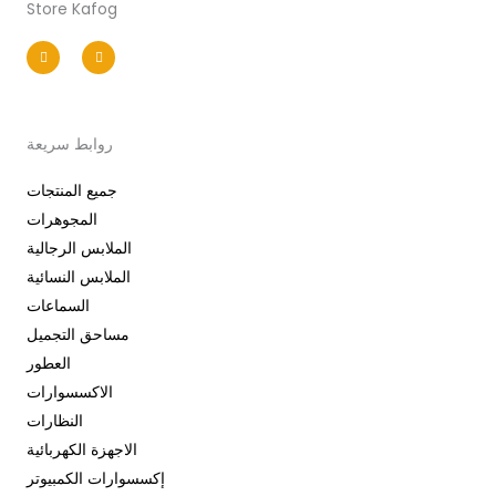
Store Kafog
I
F
n
a
s
c
t
e
a
b
g
o
r
o
a
k
m
-
روابط سريعة
f
جميع المنتجات
المجوهرات
الملابس الرجالية
الملابس النسائية
السماعات
مساحق التجميل
العطور
الاكسسوارات
النظارات
الاجهزة الكهربائية
إكسسوارات الكمبيوتر