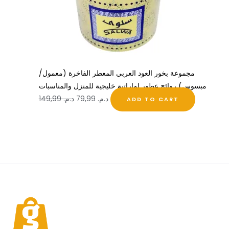
مجموعة بخور العود العربي المعطر الفاخرة (معمول/
مبسوس) روائح عطور إماراتية خليجية للمنزل والمناسبات
د.م.
79,99
د.م.
149,99
ADD TO CART