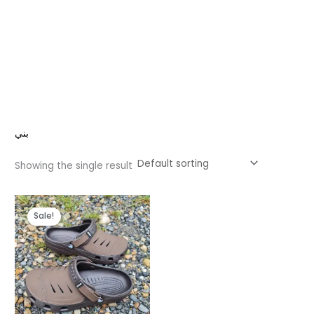
بني
Showing the single result
Original
Current
price
price
Sale!
was:
is:
د.م. 159,99.
د.م. 249,99.