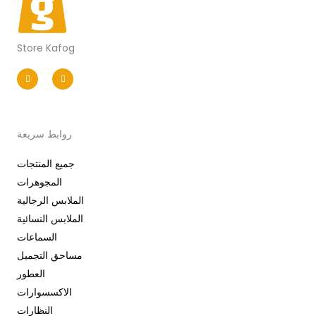
Store Kafog
I
F
n
a
s
c
t
e
a
b
g
o
r
o
a
k
m
-
روابط سريعة
f
جميع المنتجات
المجوهرات
الملابس الرجالية
الملابس النسائية
السماعات
مساحق التجميل
العطور
الاكسسوارات
النظارات