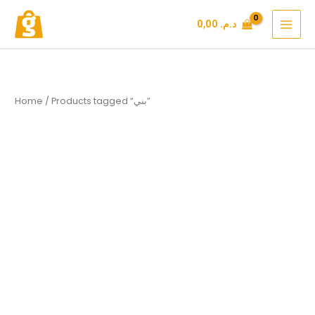
Skip
د.م.
0,00
to
content
/ Products tagged “بني”
Home