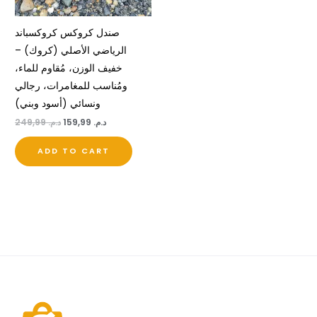
صندل كروكس كروكسباند
الرياضي الأصلي (كروك) –
خفيف الوزن، مُقاوم للماء،
ومُناسب للمغامرات، رجالي
ونسائي (أسود وبني)
د.م.
159,99
د.م.
249,99
ADD TO CART