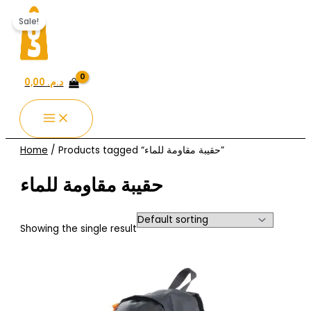
Skip
Original
Current
to
price
price
Sale!
content
was:
is:
د.م. 229,99.
د.م. 349,99.
د.م.
0,00
/ Products tagged “حقيبة مقاومة للماء”
Home
حقيبة مقاومة للماء
Showing the single result