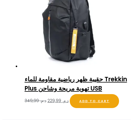
حقيبة ظهر رياضية مقاومة للماء Trekkin
Plus تهوية مريحة وشاحن USB
د.م.
229,99
د.م.
349,99
ADD TO CART