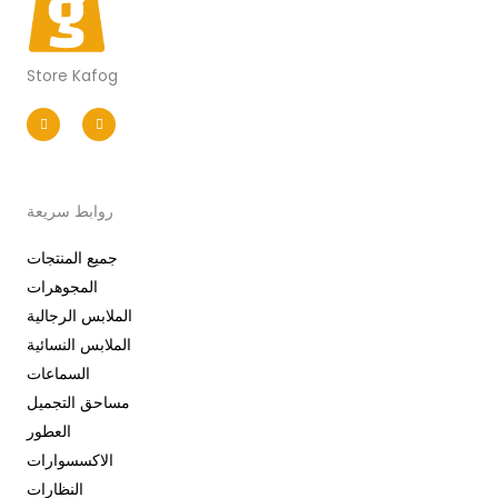
Store Kafog
I
F
n
a
s
c
t
e
a
b
g
o
r
o
a
k
m
-
روابط سريعة
f
جميع المنتجات
المجوهرات
الملابس الرجالية
الملابس النسائية
السماعات
مساحق التجميل
العطور
الاكسسوارات
النظارات