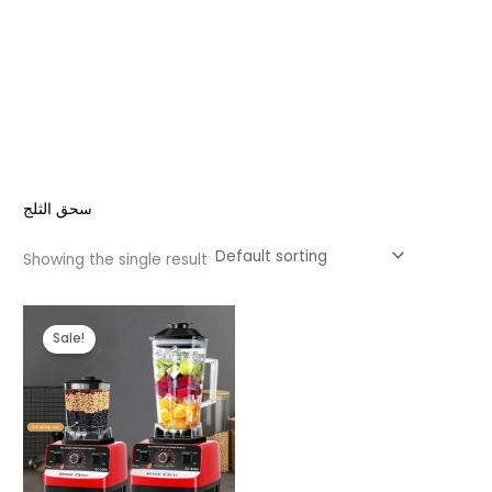
سحق الثلج
Showing the single result
Original
Current
price
price
Sale!
was:
is:
د.م. 299,99.
د.م. 399,99.