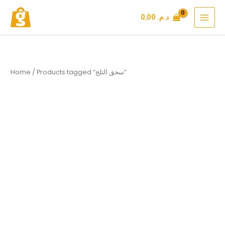
Skip
د.م.
0,00
to
content
/ Products tagged “سحق الثلج”
Home