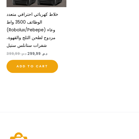
خلاط كهربائي احترافي متعدد
الوظائف 3500 واط
(Robolux/Pebepe) وعاء
مزدوج لطحن الثلج والقهوة،
شفرات ستانلس ستيل
د.م.
299,99
د.م.
399,99
ADD TO CART