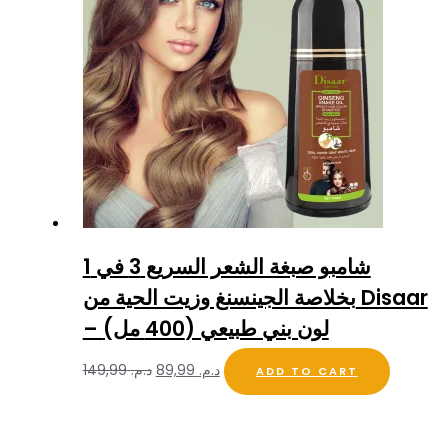
شامبو صبغة الشعر السريع 3 في 1
بخلاصة الجينسنغ وزيت الحية من Disaar
– لون بني طبيعي (400 مل)
د.م.
89,99
د.م.
149,99
ADD TO CART