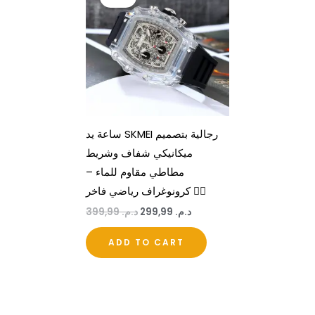
was:
is:
د.م. 299,99.
د.م. 399,99.
ساعة يد SKMEI رجالية بتصميم
ميكانيكي شفاف وشريط
مطاطي مقاوم للماء –
كرونوغراف رياضي فاخر 🏃‍♂️
د.م.
299,99
د.م.
399,99
ADD TO CART