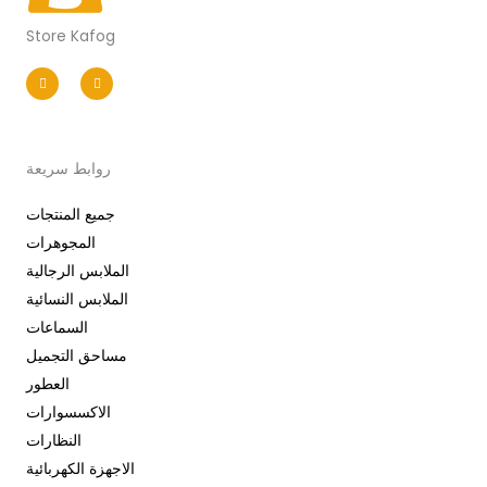
Store Kafog
I
F
n
a
s
c
t
e
a
b
g
o
r
o
a
k
m
-
روابط سريعة
f
جميع المنتجات
المجوهرات
الملابس الرجالية
الملابس النسائية
السماعات
مساحق التجميل
العطور
الاكسسوارات
النظارات
الاجهزة الكهربائية