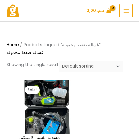
Skip
د.م.
0,00
to
content
/ Products tagged “غسالة ضغط محمولة”
Home
غسالة ضغط محمولة
Showing the single result
Original
Current
Sale!
price
price
was:
is:
د.م. 329,99.
د.م. 449,99.
مسدس غسيل لاسلكي