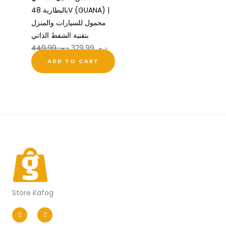
بالبطارية 48V (GUANA) |
محمول للسيارات والمنزل
بتقنية الشفط الذاتي
د.م.
329,99
د.م.
449,99
ADD TO CART
Store Kafog
I
F
n
a
s
c
t
e