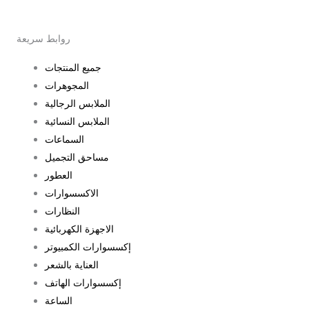
a
b
g
o
r
o
a
k
m
-
روابط سريعة
f
جميع المنتجات
المجوهرات
الملابس الرجالية
الملابس النسائية
السماعات
مساحق التجميل
العطور
الاكسسوارات
النظارات
الاجهزة الكهربائية
إكسسوارات الكمبيوتر
العناية بالشعر
إكسسوارات الهاتف
الساعة