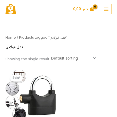
Skip
د.م.
0,00
to
content
/ Products tagged “قفل فولاذي”
Home
قفل فولاذي
Showing the single result
Original
Current
price
price
Sale!
was:
is:
د.م. 99,00.
د.م. 149,00.