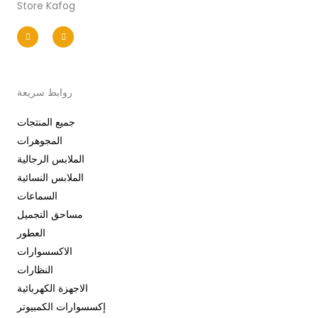
Store Kafog
I
F
n
a
s
c
t
e
a
b
g
o
r
o
a
k
m
-
روابط سريعة
f
جميع المنتجات
المجوهرات
الملابس الرجالية
الملابس النسائية
السماعات
مساحق التجميل
العطور
الاكسسوارات
النظارات
الاجهزة الكهربائية
إكسسوارات الكمبيوتر