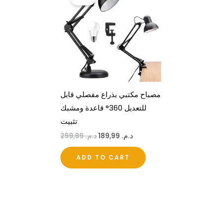
was:
is:
د.م. 189,99.
د.م. 299,99.
مصباح مكتبي بذراع مفصلي قابل
للتعديل 360° قاعدة ومشبك
تثبيت
د.م.
189,99
د.م.
299,99
ADD TO CART