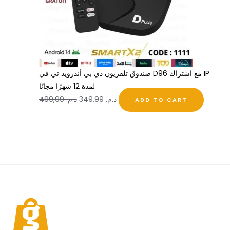
صندوق تلفزيون دي بي أندرويد تي في D96 مع اشتراك IP
لمدة 12 شهرًا مجانًا
د.م.
349,99
د.م.
499,99
ADD TO CART