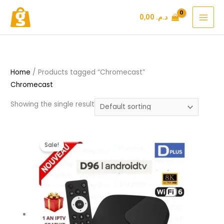
Skip
د.م.
0,00
to
content
Home
/ Products tagged “Chromecast”
Chromecast
Showing the single result
Original
Current
Sale!
price
price
was:
is:
د.م. 349,99.
د.م. 499,99.