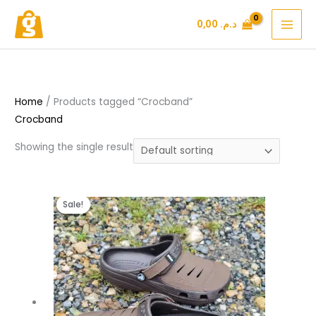
Skip
د.م.
0,00
to
content
Home
/ Products tagged “Crocband”
Crocband
Showing the single result
Original
Current
Sale!
price
price
was:
is:
د.م. 159,99.
د.م. 249,99.