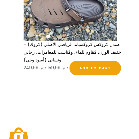
صندل كروكس كروكسباند الرياضي الأصلي (كروك) –
خفيف الوزن، مُقاوم للماء، ومُناسب للمغامرات، رجالي
ونسائي (أسود وبني)
د.م.
159,99
د.م.
249,99
ADD TO CART