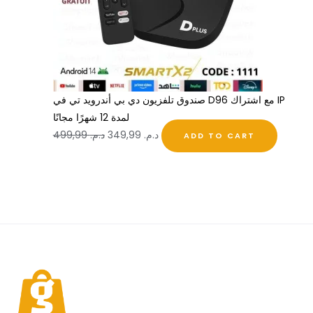
صندوق تلفزيون دي بي أندرويد تي في D96 مع اشتراك IP
لمدة 12 شهرًا مجانًا
د.م.
349,99
د.م.
499,99
ADD TO CART