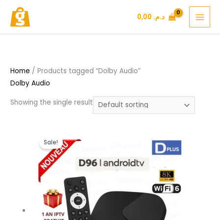
Skip
د.م.
0,00
to
content
Home
/ Products tagged “Dolby Audio”
Dolby Audio
Showing the single result
Original
Current
Sale!
price
price
was:
is:
د.م. 349,99.
د.م. 499,99.