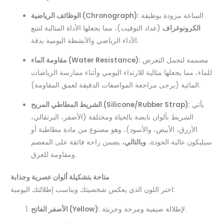
الساعة مزودة بوظيفة
الوظائف الرياضية (Chronograph):
الكرونوغراف
(عداد التوقيت)، مما يجعلها الأداة المثالية لتتبع
الأداء الرياضي والأنشطة اليومية بدقة.
مصممة لتحمل التعرض
مقاومة الماء (Water Resistance):
للماء، مما يجعلها مثالية للارتداء اليومي وأثناء ممارسة الرياضات
المائية (يرجى مراجعة المواصفات الدقيقة لعمق المقاومة).
يأتي
الشريط المطاطي المريح (Silicone/Rubber Strap):
الشريط بألوان نابضة بالحياة ومختلفة (الأصفر، البرتقالي،
الأزرق، الأبيض، والأسود)، وهو مصنوع من مادة مطاطية أو
سيليكون عالية الجودة،
وبالتالي،
يضمن راحة فائقة على المعصم
ومقاومة للعرق.
متاحة بتشكيلة ألوان عصرية وجذابة
اختر اللون الذي يعكس شخصيتك ويناسب إطلالتك اليومية:
لإطلالة صيفية ومرحة وجريئة.
الأصفر الفاتح (Yellow):