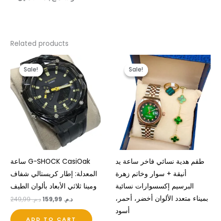
Related products
Original
Current
Original
Current
price
price
price
price
Sale!
Sale!
Sale!
Sale!
was:
is:
was:
is:
د.م. 139,99.
د.م. 199,99.
د.م. 159,99.
د.م. 249,99.
طقم هدية نسائي فاخر ساعة يد
ساعة G-SHOCK CasiOak
أنيقة + سوار وخاتم زهرة
المعدلة: إطار كريستالي شفاف
البرسيم إكسسوارات نسائية
ومينا ثلاثي الأبعاد بألوان الطيف
بميناء متعدد الألوان أخضر، أحمر،
د.م.
159,99
د.م.
249,99
أسود
ADD TO CART