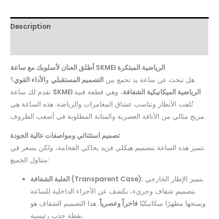
Description
Reviews (0)
أطلق العنان لأسلوبك مع ساعة SKMEI الرياضية المبتكرة
هل تبحث عن ساعة يد تجمع بين
التصميم المستقبلي
و
الأداء القوي
؟
SKMEI الرياضية الميكانيكية الشفافة
، وهي قطعة فنية
نقدم لك ساعة
تُلفت الأنظار وتناسب عشاق المغامرات والرياضة. هذه الساعة هي
مزيج مثالي من الأناقة العصرية والمتانة المطلوبة في أصعب الظروف.
تصميم استثنائي ومواصفات عالية الجودة
تتميز هذه الساعة بتصميم هيكلي فريد يحاكي الفخامة، ولكن بسعر في
متناول الجميع:
يتميز الإطار الخارجي
العلبة الشفافة (Transparent Case):
بتصميم شفاف وجريء، يكشف عن الأجزاء الداخلية للساعة
ويمنحها مظهرًا ميكانيكيًا
فاخراً وعصرياً
. هذا التصميم الشفاف هو
نقطة جذب رئيسية.