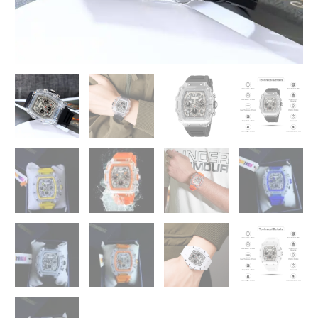
رياضي
فاخر
🏃‍♂️
quantity